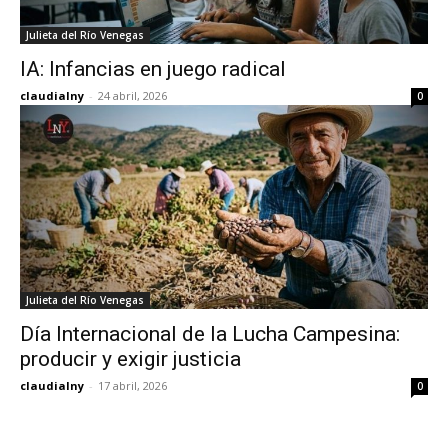
Julieta del Río Venegas
IA: Infancias en juego radical
claudialny
-
24 abril, 2026
0
Julieta del Río Venegas
Día Internacional de la Lucha Campesina:
producir y exigir justicia
claudialny
-
17 abril, 2026
0