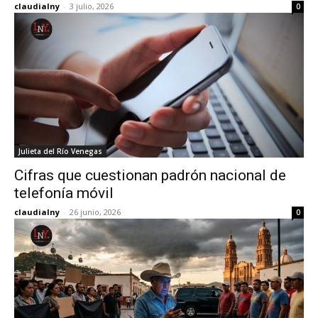
claudialny
-
3 julio, 2026
0
Julieta del Río Venegas
Cifras que cuestionan padrón nacional de
telefonía móvil
claudialny
-
26 junio, 2026
0