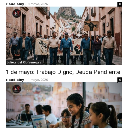
claudialny
-
8 mayo, 2026
0
Julieta del Río Venegas
1 de mayo: Trabajo Digno, Deuda Pendiente
claudialny
-
1 mayo, 2026
0