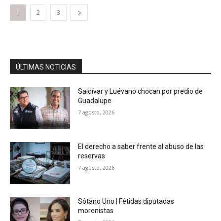
1
2
3
ÚLTIMAS NOTICIAS
Saldívar y Luévano chocan por predio de
Guadalupe
7 agosto, 2026
El derecho a saber frente al abuso de las
reservas
7 agosto, 2026
Sótano Uno | Fétidas diputadas
morenistas