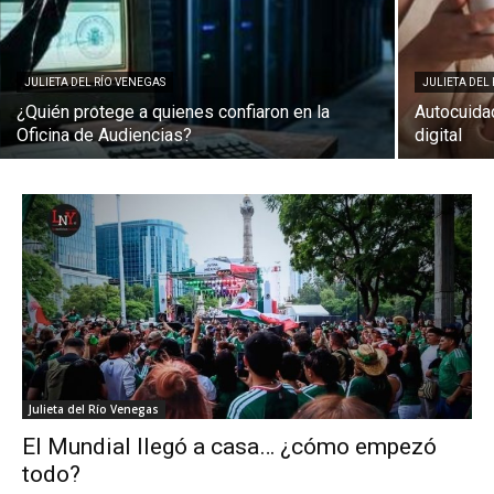
JULIETA DEL RÍO VENEGAS
JULIETA DEL
¿Quién protege a quienes confiaron en la
Autocuida
Oficina de Audiencias?
digital
Julieta del Río Venegas
El Mundial llegó a casa… ¿cómo empezó
todo?