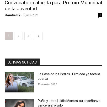
Convocatoria abierta para Premio Municipal
de la Juventud
claudialny
-
6 julio, 2026
0
1
2
3
ÚLTIMAS NOTICIAS
La Casa de los Perros | El miedo ya toca la
puerta
10 agosto, 2026
Puño y Letra | Lidia Montes: su enseñanza
vencerá al olvido