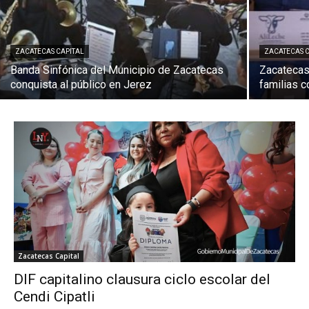
ZACATECAS CAPITAL
ZACATECAS 
Banda Sinfónica del Municipio de Zacatecas
Zacatecas 
conquista al público en Jerez
familias c
Zacatecas Capital
DIF capitalino clausura ciclo escolar del
Cendi Cipatli