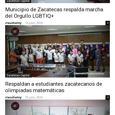
Zacatecas Capital
Municipio de Zacatecas respalda marcha
del Orgullo LGBTIQ+
claudialny
-
14 julio, 2026
0
Zacatecas Capital
Respaldan a estudiantes zacatecanos de
olimpiadas matemáticas
claudialny
-
10 julio, 2026
0