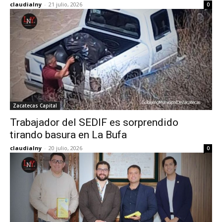
claudialny
-
21 julio, 2026
0
Zacatecas Capital
Trabajador del SEDIF es sorprendido
tirando basura en La Bufa
claudialny
-
20 julio, 2026
0