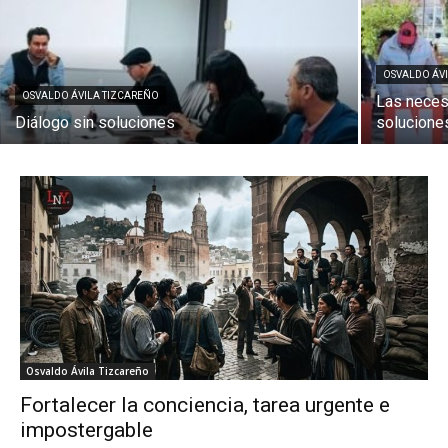
OSVALDO ÁV
OSVALDO ÁVILA TIZCAREÑO
Las neces
Diálogo sin soluciones
solucione
Osvaldo Ávila Tizcareño
Fortalecer la conciencia, tarea urgente e
impostergable