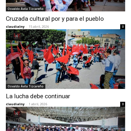
Osvaldo Ávila Tizcareño
Cruzada cultural por y para el pueblo
claudialny
-
15 abril, 2026
0
Osvaldo Ávila Tizcareño
La lucha debe continuar
claudialny
-
1 abril, 2026
0