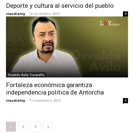
Deporte y cultura al servicio del pueblo
claudialny
-
10 diciembre, 2025
0
Osvaldo Ávila Tizcareño
Fortaleza económica garantiza
independencia política de Antorcha
claudialny
-
11 noviembre, 2025
0
1
2
3