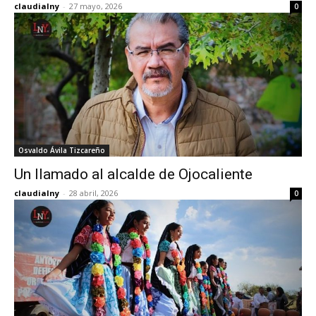
claudialny
-
27 mayo, 2026
0
Osvaldo Ávila Tizcareño
Un llamado al alcalde de Ojocaliente
claudialny
-
28 abril, 2026
0