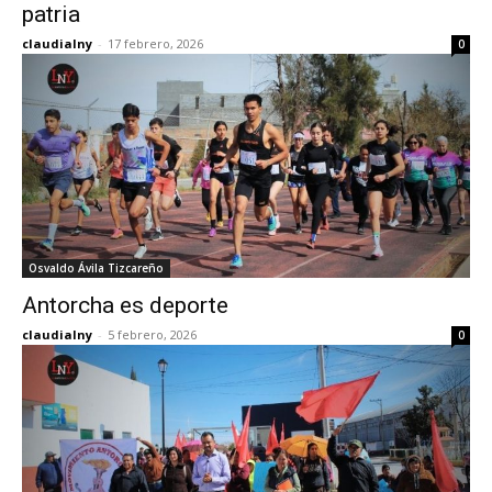
patria
claudialny
-
17 febrero, 2026
0
Osvaldo Ávila Tizcareño
Antorcha es deporte
claudialny
-
5 febrero, 2026
0