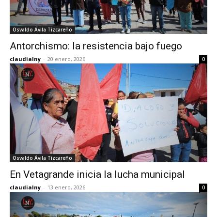
Osvaldo Ávila Tizcareño
Antorchismo: la resistencia bajo fuego
claudialny
-
20 enero, 2026
0
Osvaldo Ávila Tizcareño
En Vetagrande inicia la lucha municipal
claudialny
-
13 enero, 2026
0