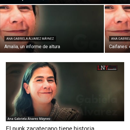
ANA GABRIELA ÁLVAREZ MÁYNEZ
ANA GABRIE
Amalia, un informe de altura
Caifanes: 
Ana Gabriela Álvarez Máynez
El punk zacatecano tiene historia