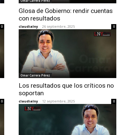
Omar Carrera Pérez
Glosa de Gobierno: rendir cuentas
con resultados
claudialny
-
26 septiembre, 2025
0
0
Omar Carrera Pérez
Los resultados que los críticos no
soportan
claudialny
-
12 septiembre, 2025
0
0