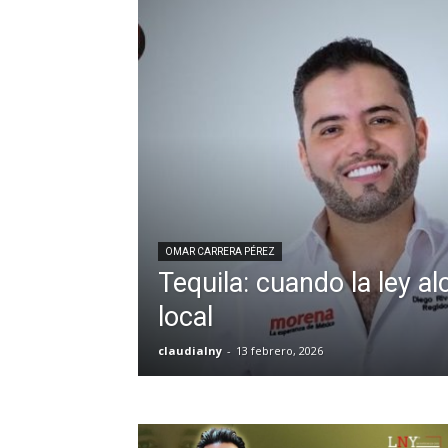
OMAR CARRERA PÉREZ
Tequila: cuando la ley a
local
claudialny
-
13 febrero, 2026