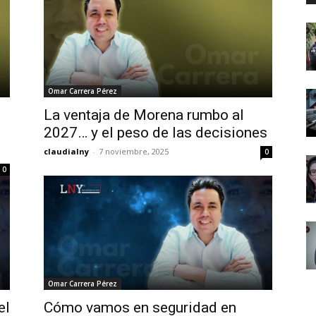
Omar Carrera Pérez
La ventaja de Morena rumbo al
2027… y el peso de las decisiones
claudialny
-
7 noviembre, 2025
0
0
Omar Carrera Pérez
el
Cómo vamos en seguridad en