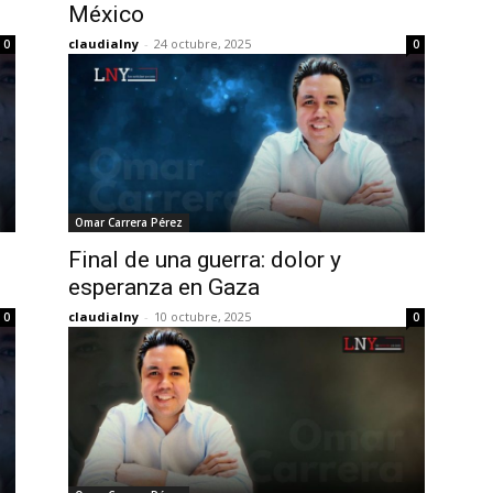
México
claudialny
-
24 octubre, 2025
0
0
Omar Carrera Pérez
Final de una guerra: dolor y
esperanza en Gaza
claudialny
-
10 octubre, 2025
0
0