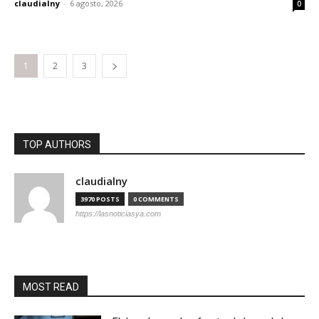
claudialny
-
6 agosto, 2026
0
1
2
3
TOP AUTHORS
claudialny
3970 POSTS
0 COMMENTS
https://lasnoticiasya.com
MOST READ