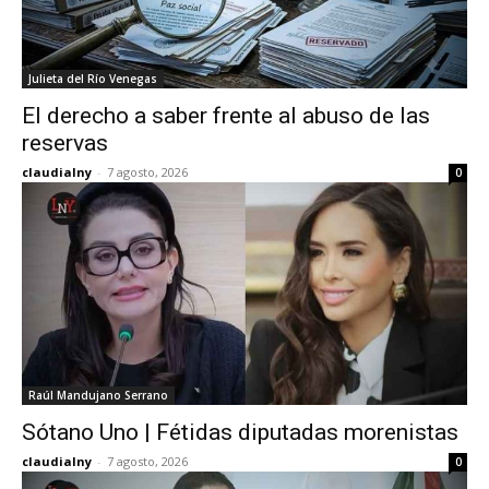
Julieta del Río Venegas
El derecho a saber frente al abuso de las
reservas
claudialny
-
7 agosto, 2026
0
Raúl Mandujano Serrano
Sótano Uno | Fétidas diputadas morenistas
claudialny
-
7 agosto, 2026
0