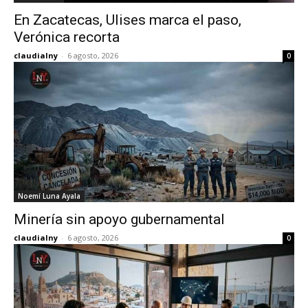
En Zacatecas, Ulises marca el paso,
Verónica recorta
claudialny
-
6 agosto, 2026
0
Noemí Luna Ayala
Minería sin apoyo gubernamental
claudialny
-
6 agosto, 2026
0