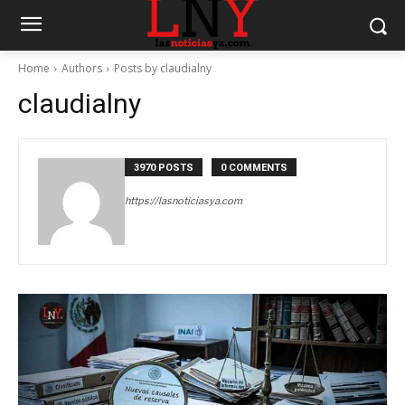
Home
Authors
Posts by claudialny
claudialny
3970 POSTS
0 COMMENTS
https://lasnoticiasya.com