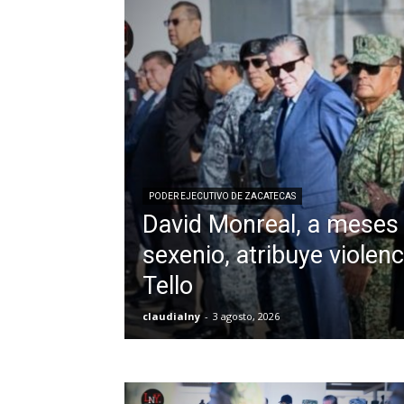
PODER EJECUTIVO DE ZACATECAS
David Monreal, a meses 
sexenio, atribuye violen
Tello
claudialny
-
3 agosto, 2026