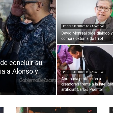
PODER EJECUTIVO DE ZACATECAS
David Monreal pide diálogo y
compra externa de frijol
de concluir su
cia a Alonso y
PODER EJECUTIVO DE ZACATECAS
Aprobada protección a
creadores frente a la intelige
artificial: Carlos Puente