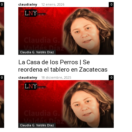
claudialny
-
12 enero, 2026
0
0
Claudia G. Valdés Díaz
La Casa de los Perros | Se
reordena el tablero en Zacatecas
claudialny
-
18 diciembre, 2025
0
0
Claudia G. Valdés Díaz