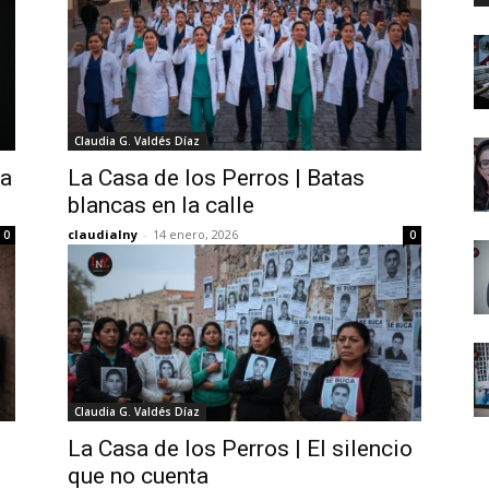
Claudia G. Valdés Díaz
la
La Casa de los Perros | Batas
blancas en la calle
claudialny
-
14 enero, 2026
0
0
Claudia G. Valdés Díaz
La Casa de los Perros | El silencio
que no cuenta