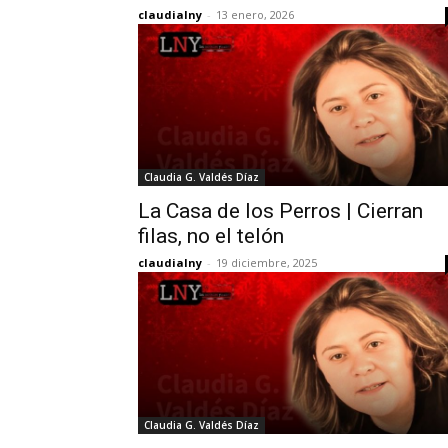
claudialny
-
13 enero, 2026
Claudia G. Valdés Díaz
La Casa de los Perros | Cierran
filas, no el telón
claudialny
-
19 diciembre, 2025
Claudia G. Valdés Díaz