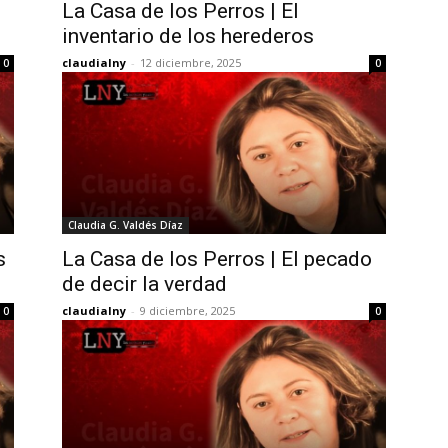
La Casa de los Perros | El
inventario de los herederos
claudialny
-
12 diciembre, 2025
0
0
Claudia G. Valdés Díaz
s
La Casa de los Perros | El pecado
de decir la verdad
claudialny
-
9 diciembre, 2025
0
0