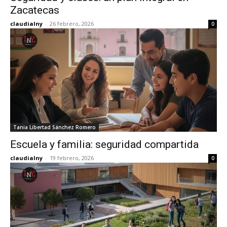
Zacatecas
claudialny
-
26 febrero, 2026
0
Tania Libertad Sánchez Romero
Escuela y familia: seguridad compartida
claudialny
-
19 febrero, 2026
0