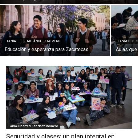
TANIA LIBERTAD SÁNCHEZ ROMERO
TANIA LIBE
Educación y esperanza para Zacatecas
Aulas que 
Tania Libertad Sánchez Romero
Seguridad y clases: un plan integral en