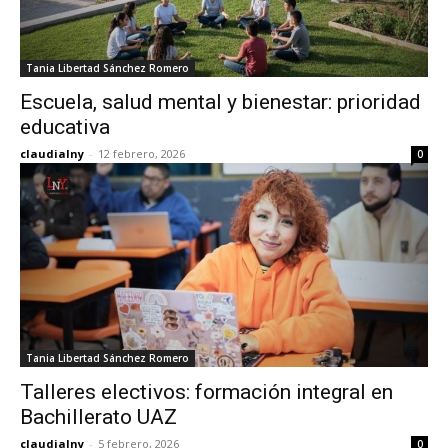
Tania Libertad Sánchez Romero
Escuela, salud mental y bienestar: prioridad
educativa
claudialny
-
12 febrero, 2026
0
Tania Libertad Sánchez Romero
Talleres electivos: formación integral en
Bachillerato UAZ
claudialny
-
5 febrero, 2026
0