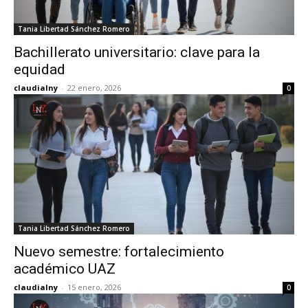
Tania Libertad Sánchez Romero
Bachillerato universitario: clave para la
equidad
claudialny
-
22 enero, 2026
0
Tania Libertad Sánchez Romero
Nuevo semestre: fortalecimiento
académico UAZ
claudialny
-
15 enero, 2026
0