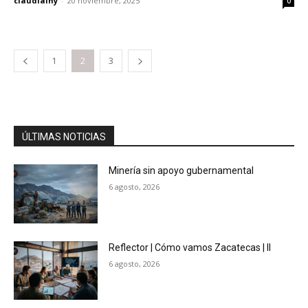
claudialny
-
20 noviembre, 2025
0
1
2
3
ÚLTIMAS NOTICIAS
Minería sin apoyo gubernamental
6 agosto, 2026
Reflector | Cómo vamos Zacatecas | II
6 agosto, 2026