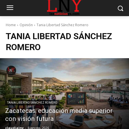
Home
Opinión
Tania Libertad Sánchez Romero
TANIA LIBERTAD SÁNCHEZ
ROMERO
TANIA LIBERTAD SÁNCHEZ ROMERO
Zacatecas: educación media superior
con visión futura
claudialny
-
6 agosto, 2026