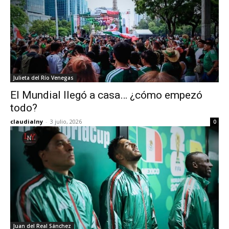
Julieta del Río Venegas
El Mundial llegó a casa… ¿cómo empezó
todo?
claudialny
-
3 julio, 2026
0
Juan del Real Sánchez