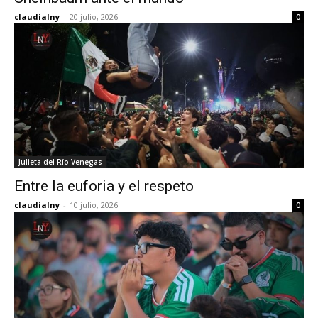
claudialny
-
20 julio, 2026
0
Julieta del Río Venegas
Entre la euforia y el respeto
claudialny
-
10 julio, 2026
0