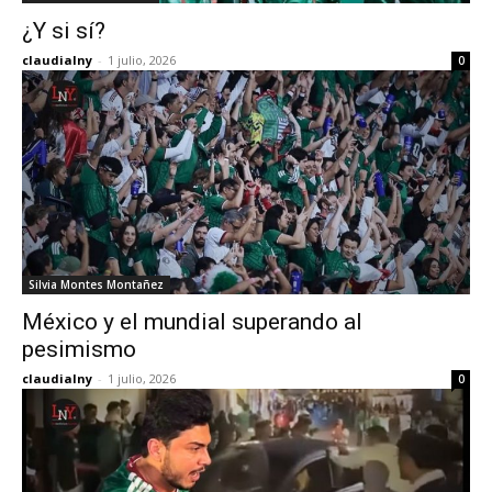
¿Y si sí?
claudialny
-
1 julio, 2026
0
Silvia Montes Montañez
México y el mundial superando al
pesimismo
claudialny
-
1 julio, 2026
0