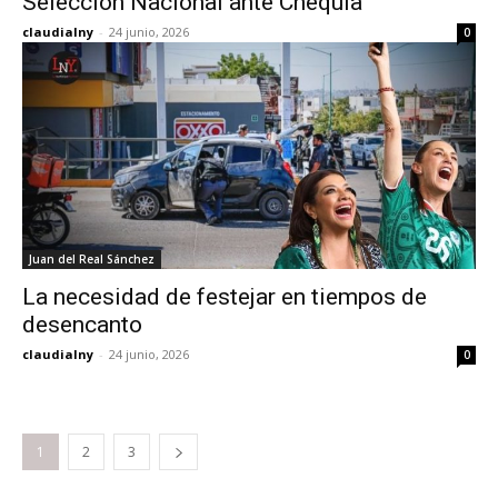
Selección Nacional ante Chequia
claudialny
-
24 junio, 2026
0
Juan del Real Sánchez
La necesidad de festejar en tiempos de
desencanto
claudialny
-
24 junio, 2026
0
1
2
3