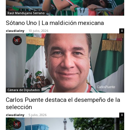
Raúl Mandujano Serrano
Sótano Uno | La maldición mexicana
claudialny
-
10 julio, 2026
0
Cámara de Diputados
Carlos Puente destaca el desempeño de la
selección
claudialny
-
5 julio, 2026
0