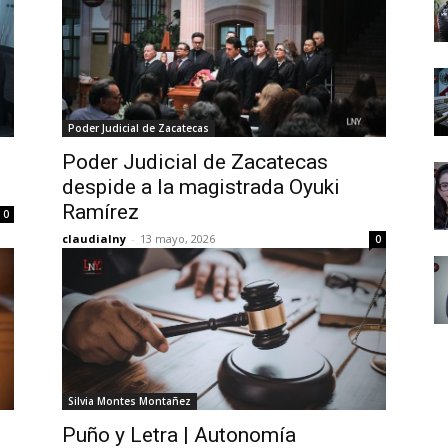
Poder Judicial de Zacatecas
Poder Judicial de Zacatecas
despide a la magistrada Oyuki
Ramírez
0
claudialny
-
13 mayo, 2026
0
Silvia Montes Montañez
Puño y Letra | Autonomía