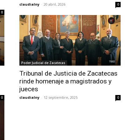
claudialny
-
20 abril, 2026
0
0
Poder Judicial de Zacatecas
Tribunal de Justicia de Zacatecas
rinde homenaje a magistrados y
jueces
claudialny
-
12 septiembre, 2025
0
0