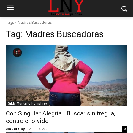
Tags
Madres Buscadoras
Tag:
Madres Buscadoras
Gilda Montaño Humphrey
Con Singular Alegría | Buscar sin tregua,
contra el olvido
claudialny
-
20 julio, 2026
0