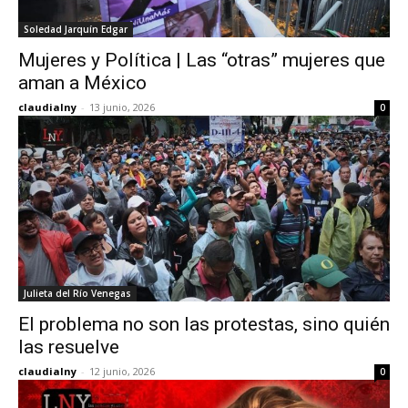
Soledad Jarquín Edgar
Mujeres y Política | Las “otras” mujeres que
aman a México
claudialny
-
13 junio, 2026
0
Julieta del Río Venegas
El problema no son las protestas, sino quién
las resuelve
claudialny
-
12 junio, 2026
0