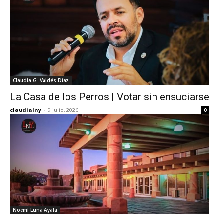
Claudia G. Valdés Díaz
La Casa de los Perros | Votar sin ensuciarse
claudialny
-
9 julio, 2026
0
Noemí Luna Ayala