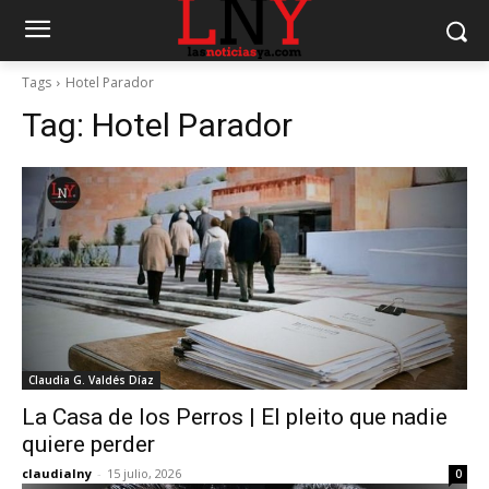
Tags
Hotel Parador
Tag:
Hotel Parador
Claudia G. Valdés Díaz
La Casa de los Perros | El pleito que nadie
quiere perder
claudialny
-
15 julio, 2026
0