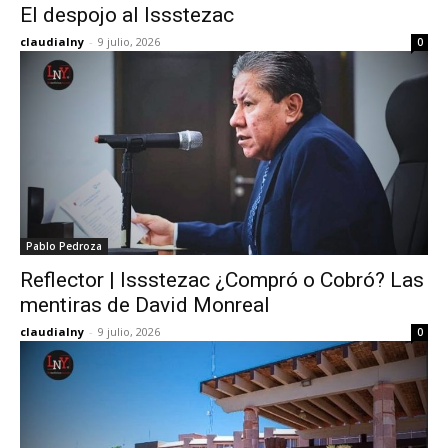
El despojo al Issstezac
claudialny
-
9 julio, 2026
0
Pablo Pedroza
Reflector | Issstezac ¿Compró o Cobró? Las
mentiras de David Monreal
claudialny
-
9 julio, 2026
0