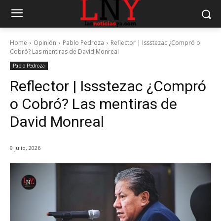
Home
Opinión
Pablo Pedroza
Reflector | Issstezac ¿Compró o
Cobró? Las mentiras de David Monreal
Pablo Pedroza
Reflector | Issstezac ¿Compró
o Cobró? Las mentiras de
David Monreal
9 julio, 2026