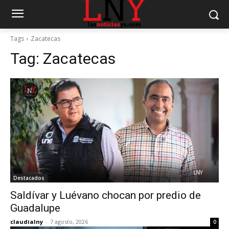
Tags
Zacatecas
Tag:
Zacatecas
Destacados
Saldívar y Luévano chocan por predio de
Guadalupe
claudialny
-
7 agosto, 2026
0