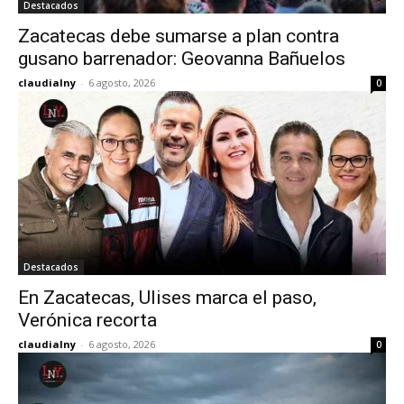
Destacados
Zacatecas debe sumarse a plan contra
gusano barrenador: Geovanna Bañuelos
claudialny
-
6 agosto, 2026
0
Destacados
En Zacatecas, Ulises marca el paso,
Verónica recorta
claudialny
-
6 agosto, 2026
0