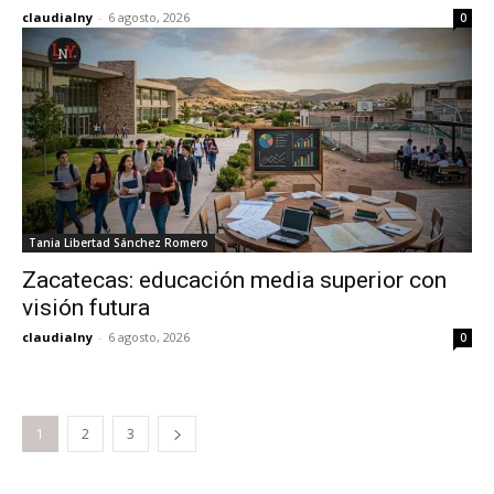
claudialny
-
6 agosto, 2026
0
Tania Libertad Sánchez Romero
Zacatecas: educación media superior con
visión futura
claudialny
-
6 agosto, 2026
0
1
2
3