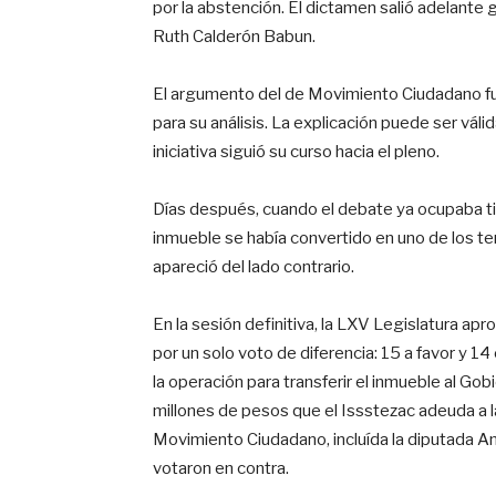
por la abstención. El dictamen salió adelante g
Ruth Calderón Babun.
El argumento del de Movimiento Ciudadano fu
para su análisis. La explicación puede ser válid
iniciativa siguió su curso hacia el pleno.
Días después, cuando el debate ya ocupaba tit
inmueble se había convertido en uno de los t
apareció del lado contrario.
En la sesión definitiva, la LXV Legislatura ap
por un solo voto de diferencia: 15 a favor y 1
la operación para transferir el inmueble al G
millones de pesos que el Issstezac adeuda a l
Movimiento Ciudadano, incluída la diputada A
votaron en contra.