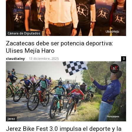
Cámara de Diputados
Zacatecas debe ser potencia deportiva:
Ulises Mejía Haro
claudialny
-
13 diciembre, 2025
0
Jerez
Jerez Bike Fest 3.0 impulsa el deporte y la