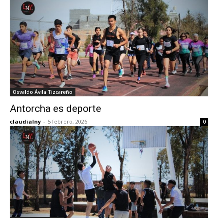
Osvaldo Ávila Tizcareño
Antorcha es deporte
claudialny
-
5 febrero, 2026
0