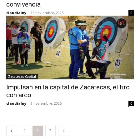
convivencia
claudialny
-
16 noviembre, 2025
0
Zacatecas Capital
Impulsan en la capital de Zacatecas, el tiro
con arco
claudialny
-
9 noviembre, 2025
0
1
2
3