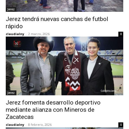
Jerez
Jerez tendrá nuevas canchas de futbol
rápido
claudialny
-
2 marzo, 2026
0
Jerez
Jerez fomenta desarrollo deportivo
mediante alianza con Mineros de
Zacatecas
claudialny
-
8 febrero, 2026
0