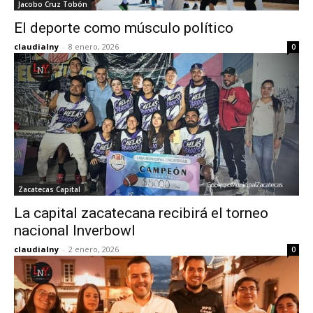
Jacobo Cruz Tobón
El deporte como músculo político
claudialny
-
8 enero, 2026
0
Zacatecas Capital
La capital zacatecana recibirá el torneo
nacional Inverbowl
claudialny
-
2 enero, 2026
0