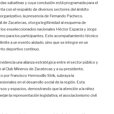
rnadas sabatinas y cuya conclusión está programada para el
nta con el respaldo de diversos sectores del ámbito
 y organizativo, la presencia de Fernando Pacheco,
enil de Zacatecas, otorga legitimidad al esquema de
e los exseleccionados nacionales Héctor Esparza y Jorge
smo para los participantes. Este acompañamiento técnico
 limite a un evento aislado, sino que se integre en un
nto deportivo continuo.
videncia una alianza estratégica entre el sector público y
ito al Club Mineros de Zacatecas y a su presidente,
 por Francisco Hermosillo Strik, subraya la
sionales en el desarrollo social de la región. Esta
rsos y espacios, demostrando que la atención a la niñez
jan la representación legislativa, el asociacionismo civil