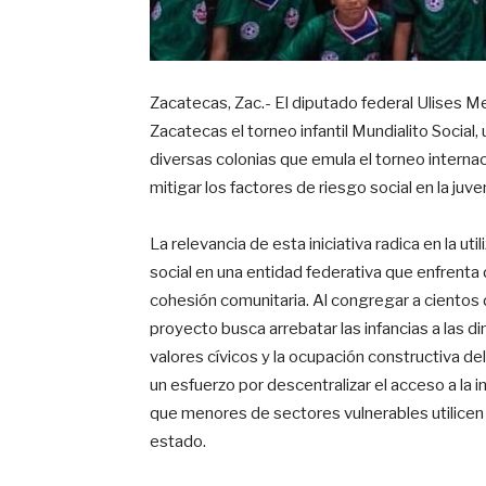
Zacatecas, Zac.- El diputado federal Ulises Me
Zacatecas el torneo infantil Mundialito Socia
diversas colonias que emula el torneo interna
mitigar los factores de riesgo social en la juve
La relevancia de esta iniciativa radica en la u
social en una entidad federativa que enfrenta
cohesión comunitaria. Al congregar a cientos de
proyecto busca arrebatar las infancias a las d
valores cívicos y la ocupación constructiva de
un esfuerzo por descentralizar el acceso a la 
que menores de sectores vulnerables utilicen la
estado.