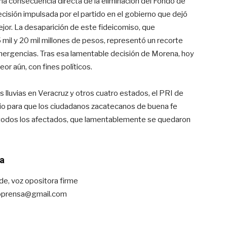
 una consecuencia directa de la eliminación del Fondo de
isión impulsada por el partido en el gobierno que dejó
mejor. La desaparición de este fideicomiso, que
mil y 20 mil millones de pesos, representó un recorte
emergencias. Tras esa lamentable decisión de Morena, hoy
eor aún, con fines políticos.
 lluvias en Veracruz y otros cuatro estados, el PRI de
io para que los ciudadanos zacatecanos de buena fe
 todos los afectados, que lamentablemente se quedaron
a
de, voz opositora firme
oprensa@gmail.com