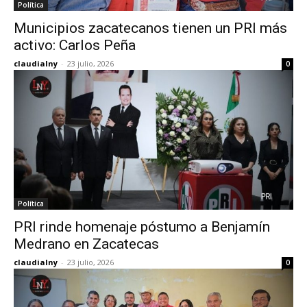
Política
Municipios zacatecanos tienen un PRI más
activo: Carlos Peña
claudialny
-
23 julio, 2026
0
Política
PRI rinde homenaje póstumo a Benjamín
Medrano en Zacatecas
claudialny
-
23 julio, 2026
0