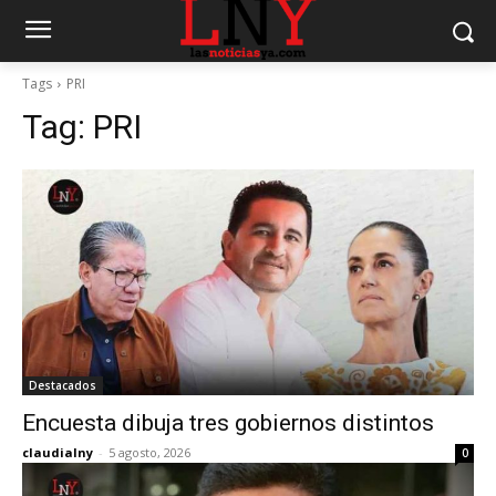
Tags
PRI
Tag:
PRI
Destacados
Encuesta dibuja tres gobiernos distintos
claudialny
-
5 agosto, 2026
0