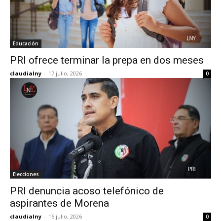
Educación
PRI ofrece terminar la prepa en dos meses
claudialny
-
17 julio, 2026
0
Elecciones
PRI denuncia acoso telefónico de
aspirantes de Morena
claudialny
-
16 julio, 2026
0