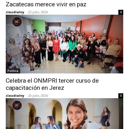
Zacatecas merece vivir en paz
claudialny
-
22 julio, 2026
0
Política
Celebra el ONMPRI tercer curso de
capacitación en Jerez
claudialny
-
20 julio, 2026
0