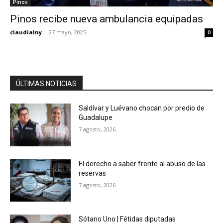
Pinos
Pinos recibe nueva ambulancia equipadas
claudialny
-
27 mayo, 2025
0
ÚLTIMAS NOTICIAS
Saldívar y Luévano chocan por predio de
Guadalupe
7 agosto, 2026
El derecho a saber frente al abuso de las
reservas
7 agosto, 2026
Sótano Uno | Fétidas diputadas