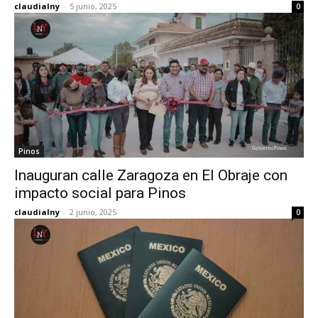
claudialny
-
5 junio, 2025
0
Pinos
Inauguran calle Zaragoza en El Obraje con
impacto social para Pinos
claudialny
-
2 junio, 2025
0