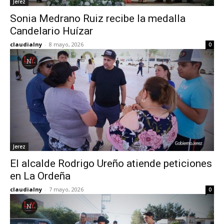
Jerez
Sonia Medrano Ruiz recibe la medalla
Candelario Huízar
claudialny
-
8 mayo, 2026
0
Jerez
El alcalde Rodrigo Ureño atiende peticiones
en La Ordeña
claudialny
-
7 mayo, 2026
0