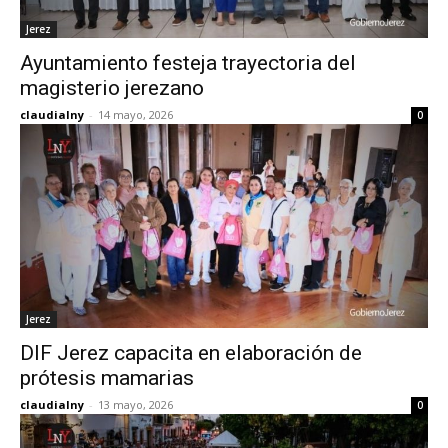
Jerez
Ayuntamiento festeja trayectoria del
magisterio jerezano
claudialny
-
14 mayo, 2026
0
Jerez
DIF Jerez capacita en elaboración de
prótesis mamarias
claudialny
-
13 mayo, 2026
0