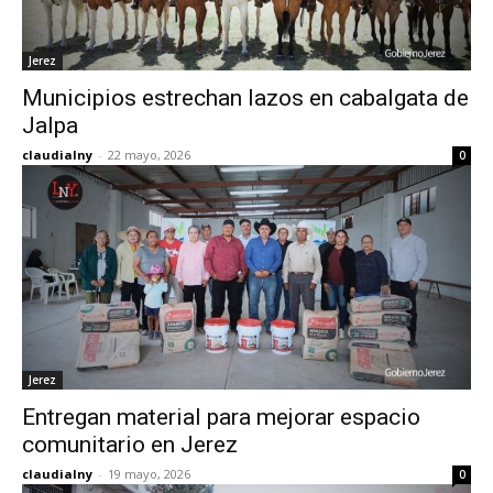
Jerez
Municipios estrechan lazos en cabalgata de
Jalpa
claudialny
-
22 mayo, 2026
0
Jerez
Entregan material para mejorar espacio
comunitario en Jerez
claudialny
-
19 mayo, 2026
0