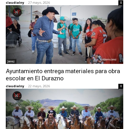
claudialny
-
27 mayo, 2026
0
Jerez
Ayuntamiento entrega materiales para obra
escolar en El Durazno
claudialny
-
22 mayo, 2026
0