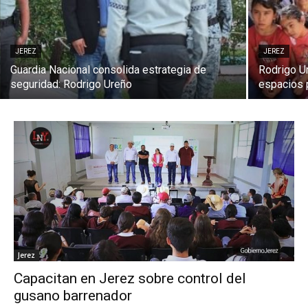
JEREZ
JEREZ
Guardia Nacional consolida estrategia de
Rodrigo U
seguridad: Rodrigo Ureño
espacios 
Jerez
Capacitan en Jerez sobre control del
gusano barrenador