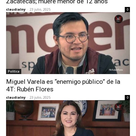
Zacatecas; muere menor de 12 años
claudialny
-
23 julio, 2025
0
Política
Miguel Varela es “enemigo público” de la
4T: Rubén Flores
claudialny
-
23 julio, 2025
0