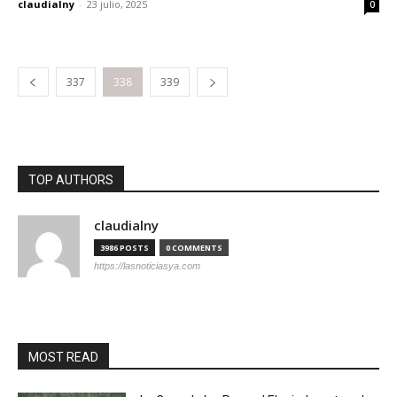
claudialny
-
23 julio, 2025
0
337
338
339
TOP AUTHORS
claudialny
3986 POSTS
0 COMMENTS
https://lasnoticiasya.com
MOST READ