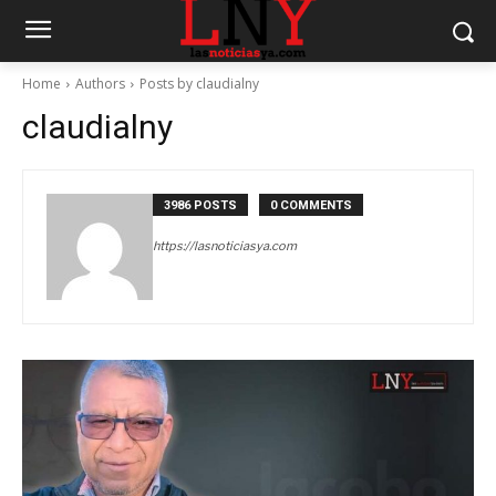
Home
Authors
Posts by claudialny
claudialny
3986 POSTS
0 COMMENTS
https://lasnoticiasya.com