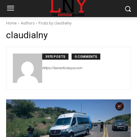
Home
Authors
Posts by claudialny
claudialny
3970 POSTS
0 COMMENTS
https://lasnoticiasya.com