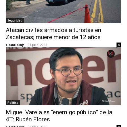
Seguridad
Atacan civiles armados a turistas en
Zacatecas; muere menor de 12 años
claudialny
-
23 julio, 2025
0
Política
Miguel Varela es “enemigo público” de la
4T: Rubén Flores
claudialny
-
23 julio, 2025