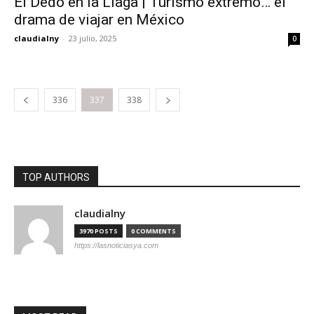
El Dedo en la Llaga | Turismo extremo… el
drama de viajar en México
claudialny
-
23 julio, 2025
0
336
337
338
TOP AUTHORS
claudialny
3970 POSTS
0 COMMENTS
https://lasnoticiasya.com