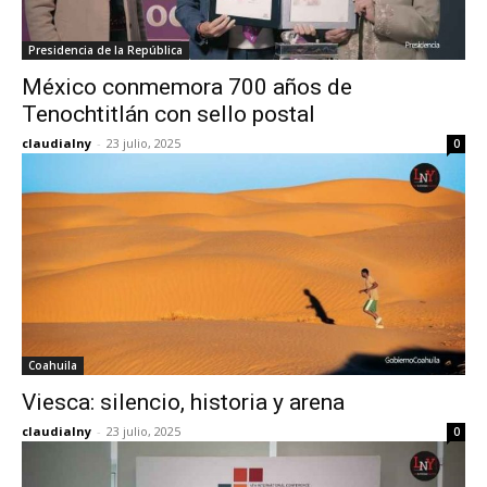
Presidencia de la República
México conmemora 700 años de
Tenochtitlán con sello postal
claudialny
-
23 julio, 2025
0
Coahuila
Viesca: silencio, historia y arena
claudialny
-
23 julio, 2025
0