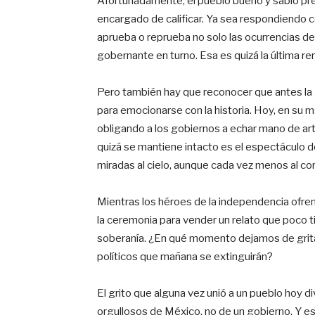
Afortunadamente, el pueblo bueno y sabio pre
encargado de calificar. Ya sea respondiendo co
aprueba o reprueba no solo las ocurrencias de
gobernante en turno. Esa es quizá la última ren
Pero también hay que reconocer que antes la ge
para emocionarse con la historia. Hoy, en su ma
obligando a los gobiernos a echar mano de arti
quizá se mantiene intacto es el espectáculo d
miradas al cielo, aunque cada vez menos al co
Mientras los héroes de la independencia ofren
la ceremonia para vender un relato que poco ti
soberanía. ¿En qué momento dejamos de grita
políticos que mañana se extinguirán?
El grito que alguna vez unió a un pueblo hoy d
orgullosos de México, no de un gobierno. Y e