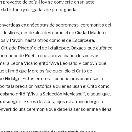
n proyecto de país. Hoy se convierte en un acto
de la historia y cargadas de propaganda.
convertidas en anécdotas de sobremesa, ceremonias del
os deslices, desde alcaldes como el de Ciudad Madero,
los y Pavón’, hasta otros como el de Escárcega,
Ortiz de Pinedo’ o el de Ixtaltepec, Oaxaca, que eufórico
gobernador de Puebla que aprovechando los nuevos
ar a Leona Vicario gritó ‘Viva Leonario Vicario’. Y qué
que afirmó que Morelos fue quien dio el Grito de
e Hidalgo. Estos errores —aunque provocan risas o
porta la precisión histórica a quienes usan el Grito como
osismo gritó “¡Viva la Selección Mexicana!”, o aquel que,
a mi suegra!”. Estos deslices, lejos de arrancar orgullo
a convertido una ceremonia que debería ser solemne y llena