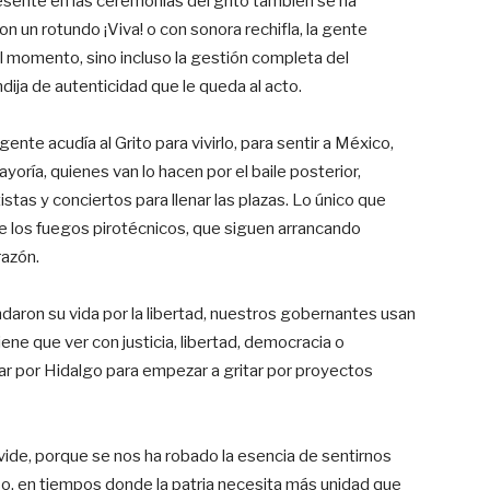
sente en las ceremonias del grito también se ha
n un rotundo ¡Viva! o con sonora rechifla, la gente
l momento, sino incluso la gestión completa del
dija de autenticidad que le queda al acto.
nte acudía al Grito para vivirlo, para sentir a México,
yoría, quienes van lo hacen por el baile posterior,
stas y conciertos para llenar las plazas. Lo único que
e los fuegos pirotécnicos, que siguen arrancando
razón.
daron su vida por la libertad, nuestros gobernantes usan
ene que ver con justicia, libertad, democracia o
r por Hidalgo para empezar a gritar por proyectos
ivide, porque se nos ha robado la esencia de sentirnos
so, en tiempos donde la patria necesita más unidad que