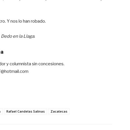
tro. Y nos lo han robado.
Dedo en la Llaga
.
ma
ador y columnista sin concesiones.
7@hotmail.com
a
Rafael Candelas Salinas
Zacatecas