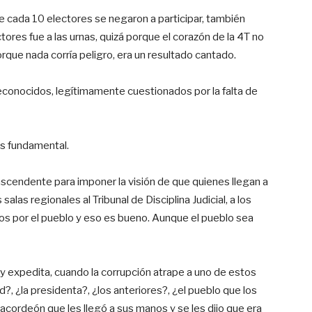
cada 10 electores se negaron a participar, también
ores fue a las urnas, quizá porque el corazón de la 4T no
orque nada corría peligro, era un resultado cantado.
conocidos, legítimamente cuestionados por la falta de
es fundamental.
scendente para imponer la visión de que quienes llegan a
salas regionales al Tribunal de Disciplina Judicial, a los
idos por el pueblo y eso es bueno. Aunque el pueblo sea
 y expedita, cuando la corrupción atrape a uno de estos
?, ¿la presidenta?, ¿los anteriores?, ¿el pueblo que los
acordeón que les llegó a sus manos y se les dijo que era