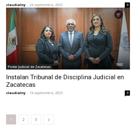
claudialny
-
26 septiembre, 2025
0
Poder Judicial de Zacatecas
Instalan Tribunal de Disciplina Judicial en
Zacatecas
claudialny
-
16 septiembre, 2025
0
1
2
3