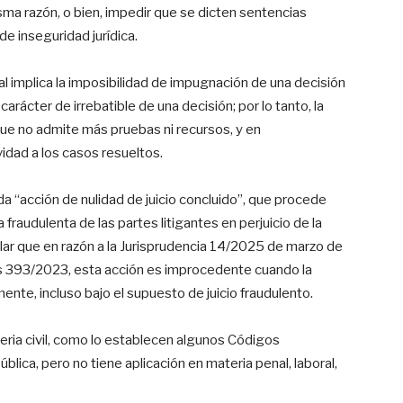
ma razón, o bien, impedir que se dicten sentencias
de inseguridad jurídica.
l implica la imposibilidad de impugnación de una decisión
carácter de irrebatible de una decisión; por lo tanto, la
que no admite más pruebas ni recursos, y en
vidad a los casos resueltos.
a “acción de nulidad de juicio concluido”, que procede
raudulenta de las partes litigantes en perjuicio de la
ar que en razón a la Jurisprudencia 14/2025 de marzo de
ios 393/2023, esta acción es improcedente cuando la
nte, incluso bajo el supuesto de juicio fraudulento.
teria civil, como lo establecen algunos Códigos
blica, pero no tiene aplicación en materia penal, laboral,