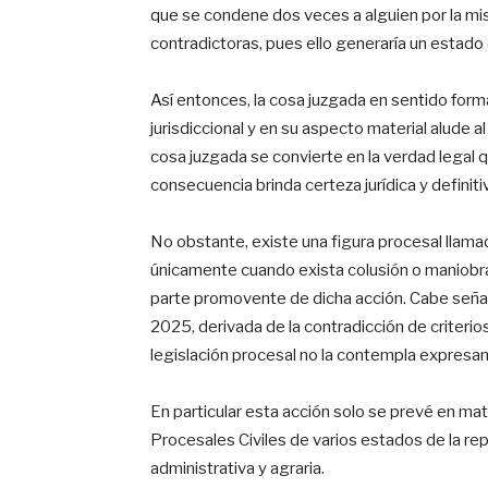
que se condene dos veces a alguien por la mis
contradictoras, pues ello generaría un estado 
Así entonces, la cosa juzgada en sentido forma
jurisdiccional y en su aspecto material alude al 
cosa juzgada se convierte en la verdad legal 
consecuencia brinda certeza jurídica y definiti
No obstante, existe una figura procesal llamad
únicamente cuando exista colusión o maniobra f
parte promovente de dicha acción. Cabe señal
2025, derivada de la contradicción de criter
legislación procesal no la contempla expresame
En particular esta acción solo se prevé en ma
Procesales Civiles de varios estados de la repú
administrativa y agraria.