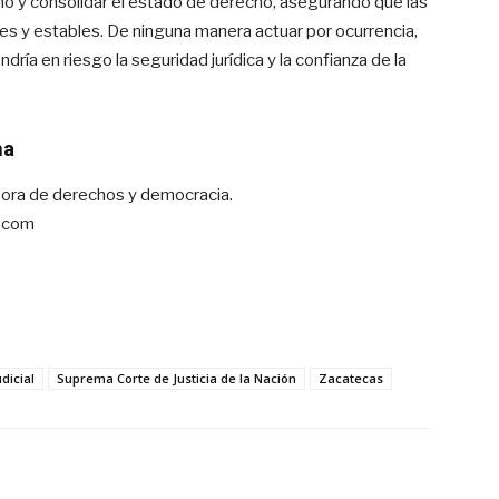
ano y consolidar el estado de derecho, asegurando que las
bles y estables. De ninguna manera actuar por ocurrencia,
dría en riesgo la seguridad jurídica y la confianza de la
ma
ra de derechos y democracia.
.com
dicial
Suprema Corte de Justicia de la Nación
Zacatecas