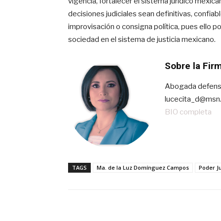
vigencia, fortalecer el sistema jurídico mexic
decisiones judiciales sean definitivas, confia
improvisación o consigna política, pues ello pon
sociedad en el sistema de justicia mexicano.
Sobre la Fir
Abogada defenso
lucecita_d@msn
BIO completa
TAGS
Ma. de la Luz Domínguez Campos
Poder Ju