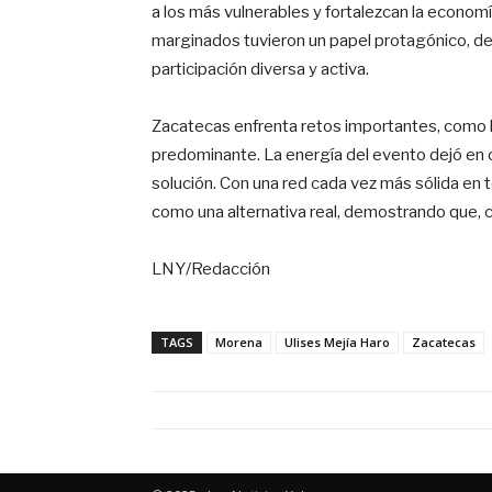
a los más vulnerables y fortalezcan la econom
marginados tuvieron un papel protagónico, d
participación diversa y activa.
Zacatecas enfrenta retos importantes, como la
predominante. La energía del evento dejó en cl
solución. Con una red cada vez más sólida en to
como una alternativa real, demostrando que, c
LNY/Redacción
TAGS
Morena
Ulises Mejía Haro
Zacatecas