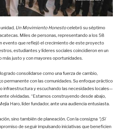
 unidad,
Un Movimiento Honesto
celebró su séptimo
acatecas. Miles de personas, representando a los 58
n un evento que reflejó el crecimiento de este proyecto
os, estudiantes y líderes sociales coincidieron en un
do más justo y con mayores oportunidades.
 logrado consolidarse como una fuerza de cambio,
álogo permanente con las comunidades. Su enfoque práctico
 infraestructura y escuchando las necesidades locales—
amente olvidadas. “Estamos construyendo desde abajo,
ejía Haro, líder fundador, ante una audiencia entusiasta.
ación, sino también de planeación. Con la consigna
“¡Sí
mpromiso de seguir impulsando iniciativas que beneficien