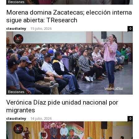
Elecciones
Morena domina Zacatecas; elección interna
sigue abierta: TResearch
claudialny
-
15 julio, 2026
0
Elecciones
Verónica Díaz pide unidad nacional por
migrantes
claudialny
-
14 julio, 2026
0