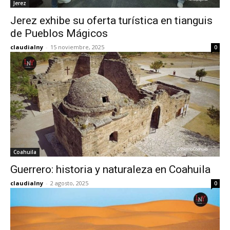
Jerez
Jerez exhibe su oferta turística en tianguis
de Pueblos Mágicos
claudialny
-
15 noviembre, 2025
0
Coahuila
Guerrero: historia y naturaleza en Coahuila
claudialny
-
2 agosto, 2025
0