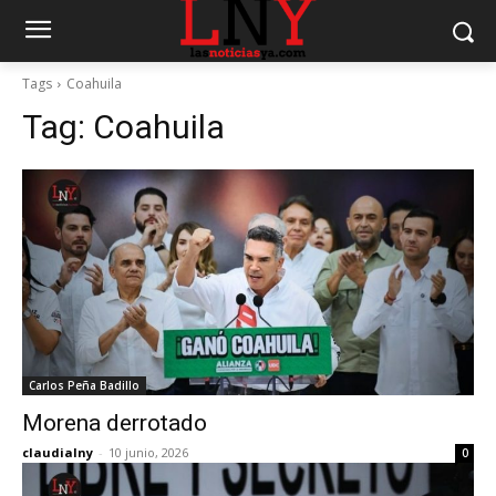
Tags
Coahuila
Tag:
Coahuila
Carlos Peña Badillo
Morena derrotado
claudialny
-
10 junio, 2026
0