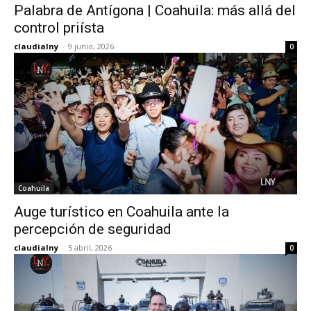
Palabra de Antígona | Coahuila: más allá del
control priísta
claudialny
-
9 junio, 2026
0
Coahuila
Auge turístico en Coahuila ante la
percepción de seguridad
claudialny
-
5 abril, 2026
0