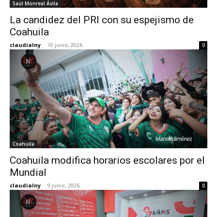
Saúl Monreal Ávila
La candidez del PRI con su espejismo de
Coahuila
claudialny
-
10 junio, 2026
0
Coahuila
Coahuila modifica horarios escolares por el
Mundial
claudialny
-
9 junio, 2026
0