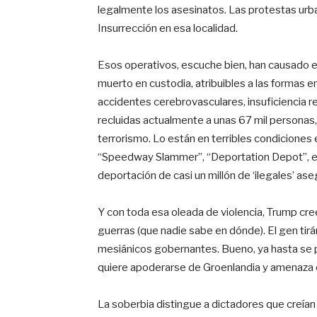
legalmente los asesinatos. Las protestas ur
Insurrección en esa localidad.
Esos operativos, escuche bien, han causado e
muerto en custodia, atribuibles a las formas e
accidentes cerebrovasculares, insuficiencia re
recluidas actualmente a unas 67 mil personas, 
terrorismo. Lo están en terribles condiciones
“Speedway Slammer”, “Deportation Depot”, el 
deportación de casi un millón de ‘ilegales’ as
Y con toda esa oleada de violencia, Trump cre
guerras (que nadie sabe en dónde). El gen ti
mesiánicos gobernantes. Bueno, ya hasta se p
quiere apoderarse de Groenlandia y amenaza c
La soberbia distingue a dictadores que creían 