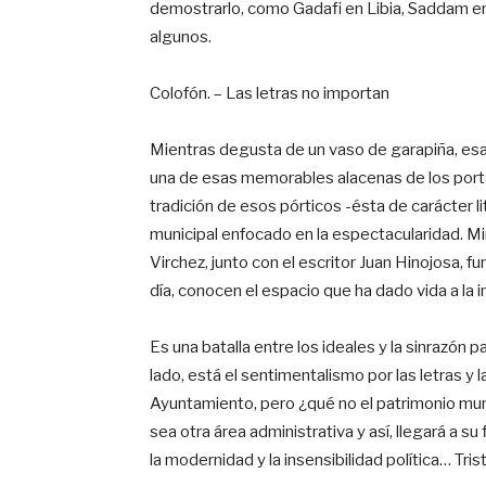
demostrarlo, como Gadafi en Libia, Saddam en 
algunos.
Colofón. – Las letras no importan
Mientras degusta de un vaso de garapiña, esa
una de esas memorables alacenas de los port
tradición de esos pórticos -ésta de carácter l
municipal enfocado en la espectacularidad. Mir
Virchez, junto con el escritor Juan Hinojosa, 
día, conocen el espacio que ha dado vida a la i
Es una batalla entre los ideales y la sinrazón 
lado, está el sentimentalismo por las letras y l
Ayuntamiento, pero ¿qué no el patrimonio mun
sea otra área administrativa y así, llegará a su 
la modernidad y la insensibilidad política… Tri