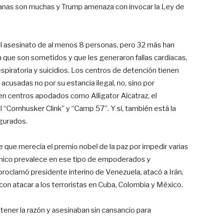
banas son muchas y Trump amenaza con invocar la Ley de
l asesinato de al menos 8 personas, pero 32 más han
n que son sometidos y que les generaron fallas cardiacas,
spiratoria y suicidios. Los centros de detención tienen
acusadas no por su estancia ilegal, no, sino por
 en centros apodados como Alligator Alcatraz, el
“Cornhusker Clink” y “Camp 57”. Y si, también está la
egurados.
e que merecía el premio nobel de la paz por impedir varias
ránico prevalece en ese tipo de empoderados y
roclamó presidente interino de Venezuela, atacó a Irán,
on atacar a los terroristas en Cuba, Colombia y México.
tener la razón y asesinaban sin cansancio para