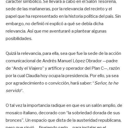
carácter simbólico. Se llevará a cabo en el Salón Tesorería,
sede de las mañaneras, por la relevancia del recinto y el
papel que ha representado en la historia política del país. Sin
embargo, no definió ni explicó a qué se debía dicha
relevancia. Así que me aventuraré a plantear algunas
posibilidades.
Quizá la relevancia, para ella, sea que fue la sede de la acción
comunicacional de Andrés Manuel López Obrador —padre
de “Andy el Viajero” y artífice y operador del Plan C—, razón
por la cual Claudia hoy ocupa la presidencia. Por ello, ya sea
por agradecimiento o convicción, hará saber: “
Señor, te he
servido
“.
O tal vez la importancia radique en que es un salón amplio, de
mosaico italiano, decorado con “la sobriedad dorada de sus
bronces”. Un espacio que dista de la austeridad republicana,
pero que sirvió —fingiendo serlo— para instalar en el