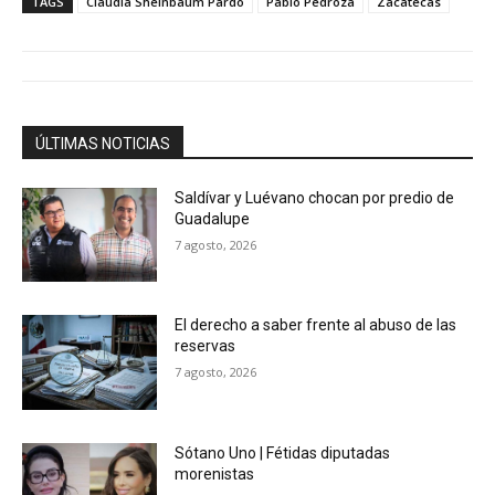
TAGS
Claudia Sheinbaum Pardo
Pablo Pedroza
Zacatecas
ÚLTIMAS NOTICIAS
Saldívar y Luévano chocan por predio de
Guadalupe
7 agosto, 2026
El derecho a saber frente al abuso de las
reservas
7 agosto, 2026
Sótano Uno | Fétidas diputadas
morenistas