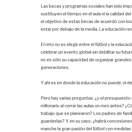
Las becas y programas sociales han sido impo
sustituyen el tiempo en el aula ni la calidad 
el objetivo de estas becas de acuerdo con los
estar por debajo de la media. La educación req
El reto no es elegir entre el fútbol y la educ
celebrar un evento global sin debilitar su futu
no es sólo su capacidad de organizar grandes
generaciones.
Y ahí es en donde la educación no puede, ni d
Pero hay varias preguntas: ¿y el presupuesto 
millonario al cerrar las aulas un mes antes? 
trabajo que se planearon? Los padres de famil
guarderías? Y, en su caso, ¿habrá concesiones
manche la gran pasión del fútbol con medidas 