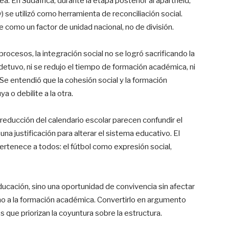
a. En Sudáfrica, durante la etapa posterior al apartheid,
y) se utilizó como herramienta de reconciliación social.
como un factor de unidad nacional, no de división.
rocesos, la integración social no se logró sacrificando la
detuvo, ni se redujo el tiempo de formación académica, ni
 Se entendió que la cohesión social y la formación
a o debilite a la otra.
educción del calendario escolar parecen confundir el
na justificación para alterar el sistema educativo. El
 pertenece a todos: el fútbol como expresión social,
educación, sino una oportunidad de convivencia sin afectar
 a la formación académica. Convertirlo en argumento
s que priorizan la coyuntura sobre la estructura.