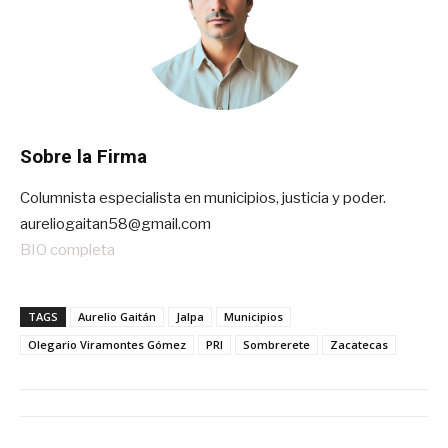
Sobre la Firma
Columnista especialista en municipios, justicia y poder.
aureliogaitan58@gmail.com
BIO completa
TAGS
Aurelio Gaitán
Jalpa
Municipios
Olegario Viramontes Gómez
PRI
Sombrerete
Zacatecas