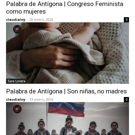
Palabra de Antígona | Congreso Feminista
como mujeres
claudialny
-
20 enero, 2026
0
Sara Lovera
Palabra de Antígona | Son niñas, no madres
claudialny
-
13 enero, 2026
0