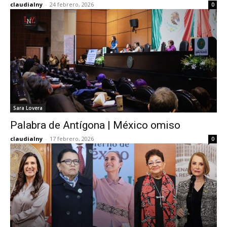
claudialny
-
24 febrero, 2026
0
Sara Lovera
Palabra de Antígona | México omiso
claudialny
-
17 febrero, 2026
0