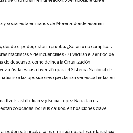
das de trabajo sin remuneración. ¿Será posible que el
ica y social está en manos de Morena, donde asoman
, desde el poder, están a prueba. ¿Serán o no cómplices
ras machistas y delincuenciales? ¿Evadirán el sentido de
ías de descanso, como delinea la Organización
 vez más, la escasa inversión para el Sistema Nacional de
matismo a las oposiciones que claman ser escuchadas en
a Itzel Castillo Juárez y Kenia López Rabadán es
 están colocadas, por sus cargos, en posiciones clave
 poder patriarcal: esa es su misión, para lograr la justicia