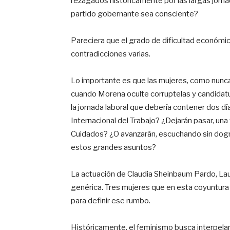
rezagados históricamente por las largas jorna
partido gobernante sea consciente?
Pareciera que el grado de dificultad económ
contradicciones varias.
Lo importante es que las mujeres, como nunca
cuando Morena oculte corruptelas y candidatu
la jornada laboral que debería contener dos d
Internacional del Trabajo? ¿Dejarán pasar, una
Cuidados? ¿O avanzarán, escuchando sin dog
estos grandes asuntos?
La actuación de Claudia Sheinbaum Pardo, Laur
genérica. Tres mujeres que en esta coyuntura
para definir ese rumbo.
Históricamente, el feminismo busca interpelar al