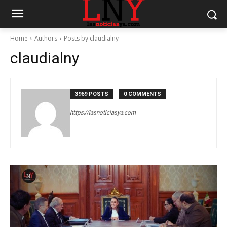
Home
Authors
Posts by claudialny
claudialny
3969 POSTS
0 COMMENTS
https://lasnoticiasya.com