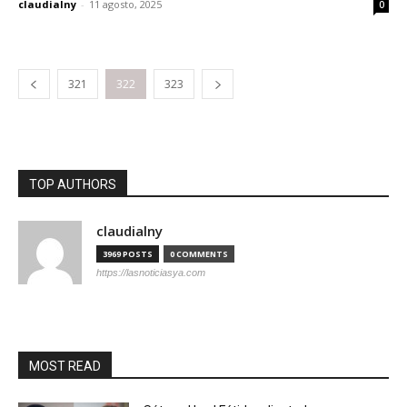
claudialny
-
11 agosto, 2025
0
321
322
323
TOP AUTHORS
claudialny
3969 POSTS
0 COMMENTS
https://lasnoticiasya.com
MOST READ