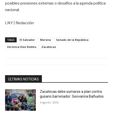
posibles presiones externas o desafíos a la agenda política
nacional.
LNY | Redacción
TAGS
El Salvador
Morena
Senado de la República
Verónica Díaz Robles
Zacatecas
ÚLTIMAS NOTICIAS
Zacatecas debe sumarse a plan contra
gusano barrenador: Geovanna Bañuelos
6 agosto, 2026