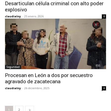
Desarticulan célula criminal con alto poder
explosivo
claudialny
-
25 enero, 2026
0
Seguridad
Procesan en León a dos por secuestro
agravado de zacatecana
claudialny
-
26 diciembre, 2025
0
1
2