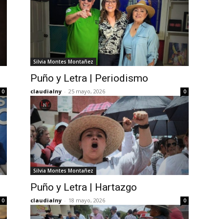
Silvia Montes Montañez
Puño y Letra | Periodismo
claudialny
-
25 mayo, 2026
0
0
Silvia Montes Montañez
Puño y Letra | Hartazgo
claudialny
-
18 mayo, 2026
0
0