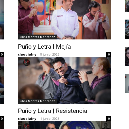
Silvia Montes Montañez
Puño y Letra | Mejía
claudialny
-
8 junio, 2026
0
0
Silvia Montes Montañez
Puño y Letra | Resistencia
claudialny
-
1 junio, 2026
0
0