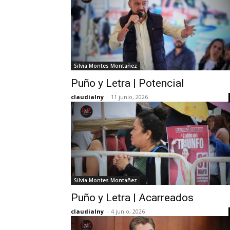
Silvia Montes Montañez
Puño y Letra | Potencial
claudialny
-
11 junio, 2026
Silvia Montes Montañez
Puño y Letra | Acarreados
claudialny
-
4 junio, 2026