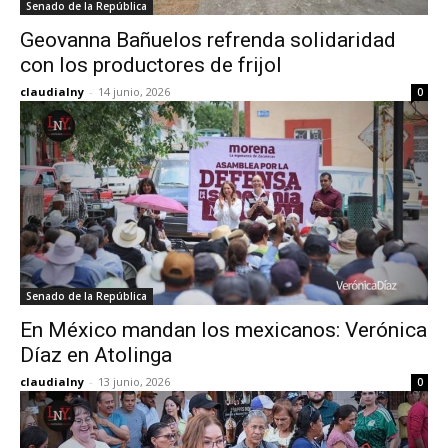
Senado de la República
Geovanna Bañuelos refrenda solidaridad
con los productores de frijol
claudialny
-
14 junio, 2026
0
Senado de la República
En México mandan los mexicanos: Verónica
Díaz en Atolinga
claudialny
-
13 junio, 2026
0