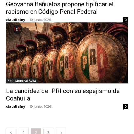
Geovanna Bañuelos propone tipificar el
racismo en Código Penal Federal
claudialny
-
10 junio, 2026
0
Saúl Monreal Ávila
La candidez del PRI con su espejismo de
Coahuila
claudialny
-
10 junio, 2026
0
1
2
3