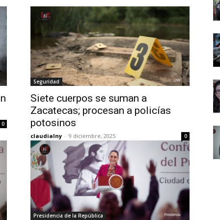
Seguridad
ón
Siete cuerpos se suman a
Zacatecas; procesan a policías
potosinos
0
claudialny
-
9 diciembre, 2025
0
Presidencia de la República