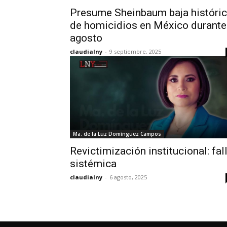
Presume Sheinbaum baja históri
de homicidios en México durante
agosto
claudialny
-
9 septiembre, 2025
Ma. de la Luz Domínguez Campos
Revictimización institucional: fal
sistémica
claudialny
-
6 agosto, 2025