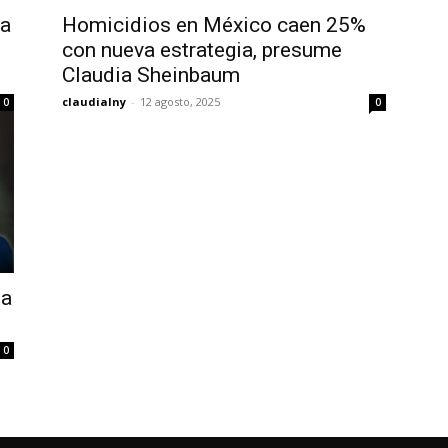
ca
Homicidios en México caen 25%
con nueva estrategia, presume
Claudia Sheinbaum
claudialny
-
12 agosto, 2025
0
0
la
0