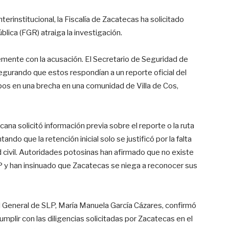
nterinstitucional, la Fiscalía de Zacatecas ha solicitado
blica (FGR) atraiga la investigación.
emente con la acusación. El Secretario de Seguridad de
egurando que estos respondían a un reporte oficial del
rpos en una brecha en una comunidad de Villa de Cos,
na solicitó información previa sobre el reporte o la ruta
ndo que la retención inicial solo se justificó por la falta
d civil. Autoridades potosinas han afirmado que no existe
P y han insinuado que Zacatecas se niega a reconocer sus
l General de SLP, María Manuela García Cázares, confirmó
umplir con las diligencias solicitadas por Zacatecas en el