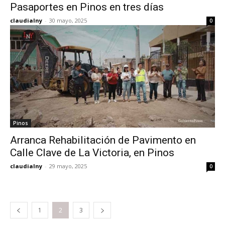
Pasaportes en Pinos en tres días
claudialny
-
30 mayo, 2025
0
Pinos
Arranca Rehabilitación de Pavimento en
Calle Clave de La Victoria, en Pinos
claudialny
-
29 mayo, 2025
0
1
2
3