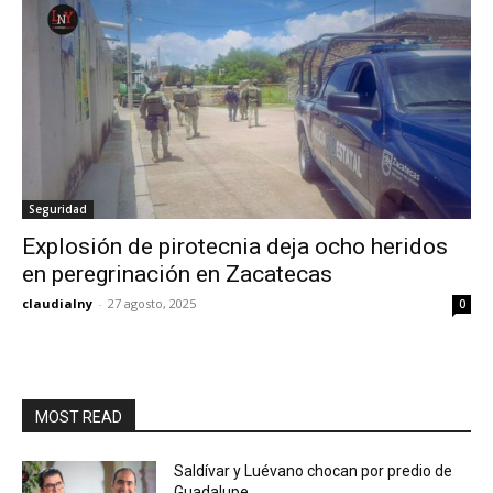
Seguridad
Explosión de pirotecnia deja ocho heridos
en peregrinación en Zacatecas
claudialny
-
27 agosto, 2025
0
MOST READ
Saldívar y Luévano chocan por predio de
Guadalupe