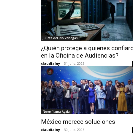
Julieta del Río Venegas
¿Quién protege a quienes confiar
en la Oficina de Audiencias?
claudialny
-
31 julio, 2026
Noemí Luna Ayala
México merece soluciones
claudialny
-
30 julio, 2026