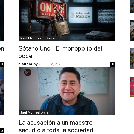
Raúl Mandujano Serrano
on
Sótano Uno | El monopolio del
poder
claudialny
-
31 julio, 2026
0
0
Saúl Monreal Ávila
La acusación a un maestro
sacudió a toda la sociedad
0