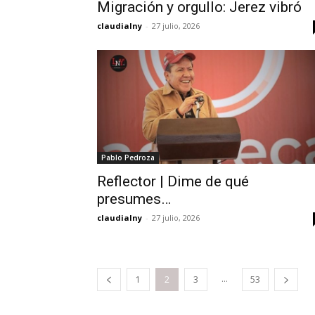
Migración y orgullo: Jerez vibró
claudialny
-
27 julio, 2026
Pablo Pedroza
Reflector | Dime de qué
presumes…
claudialny
-
27 julio, 2026
...
1
2
3
53