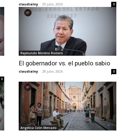
claudialny
-
29 julio, 2026
0
Raymundo Moreno Romero
El gobernador vs. el pueblo sabio
claudialny
-
28 julio, 2026
0
0
Angélica Colin Mercado