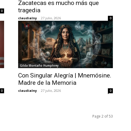
Zacatecas es mucho más que
tragedia
0
claudialny
-
27 julio, 2026
0
Gilda Montaño Humphrey
Con Singular Alegría | Mnemósine.
Madre de la Memoria
claudialny
-
27 julio, 2026
0
0
Page 2 of 53