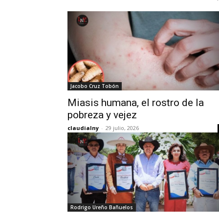
Jacobo Cruz Tobón
Miasis humana, el rostro de la
pobreza y vejez
claudialny
-
29 julio, 2026
Rodrigo Ureño Bañuelos