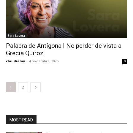
Sara Lovera
Palabra de Antígona | No perder de vista a
Grecia Quiroz
claudialny
-
4 noviembre, 2025
0
1
2
MOST READ