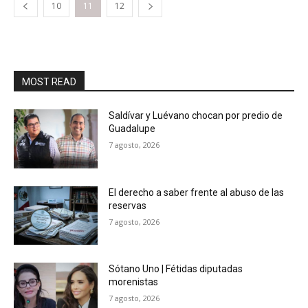
10
11
12
MOST READ
Saldívar y Luévano chocan por predio de
Guadalupe
7 agosto, 2026
El derecho a saber frente al abuso de las
reservas
7 agosto, 2026
Sótano Uno | Fétidas diputadas
morenistas
7 agosto, 2026