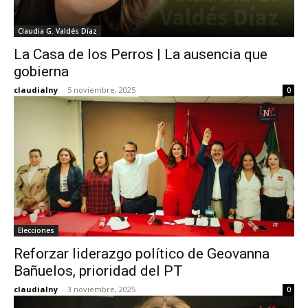
Claudia G. Valdés Díaz
La Casa de los Perros | La ausencia que
gobierna
claudialny
-
5 noviembre, 2025
0
Elecciones
Reforzar liderazgo político de Geovanna
Bañuelos, prioridad del PT
claudialny
-
3 noviembre, 2025
0